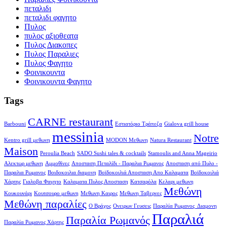
πεταλιδι
πεταλιδι φαγητο
Πυλος
πυλος αξιοθεατα
Πυλος Διακοπες
Πυλος Παραλιες
Πυλος Φαγητο
Φοινικουντα
Φοινικουντα Φαγητο
Tags
CARNE restaurant
Barbouni
Eστιατόριο Τράπεζα
Gialova grill house
messinia
Notre
Kentro grill μεθωνη
MODON Μεθωνη
Natura Restaurant
Maison
Peroulia Beach
SADO Sushi tales & cocktails
Stamoulis and Anna Mageirio
Αλεκτωρ μεθωνη
Αμμοθίνες
Αποσταση Πεταλίδι - Παραλια Ρωμανος
Αποσταση από Πυλο -
Παραλια Ρωμανος
Βοιδοκοιλια διαμονη
Βοϊδοκοιλιά Αποσταση Απο Καλαματα
Βοϊδοκοιλιά
Χάρτης
Γιαλοβα Φαγητο
Καλαματα Πυλος Αποσταση
Κατσαρόλα
Κελαρι μεθωνη
Μεθώνη
Κουκουνάρι
Κουτσουρο μεθωνη
Μεθωνη Καιρος
Μεθωνη Ταβερνες
Μεθώνη παραλίες
Ο Βράχος
Ονειρων Γευσεις
Παραλία Ρωμανος Διαμονη
Παραλιά
Παραλία Ρωμανός
Παραλία Ρωμανος Χάρτης