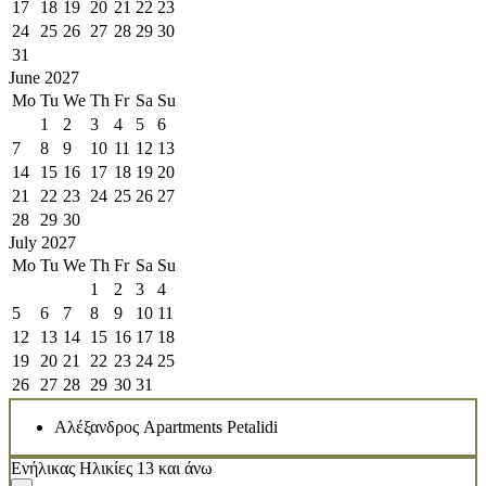
17
18
19
20
21
22
23
24
25
26
27
28
29
30
31
June 2027
Mo
Tu
We
Th
Fr
Sa
Su
1
2
3
4
5
6
7
8
9
10
11
12
13
14
15
16
17
18
19
20
21
22
23
24
25
26
27
28
29
30
July 2027
Mo
Tu
We
Th
Fr
Sa
Su
1
2
3
4
5
6
7
8
9
10
11
12
13
14
15
16
17
18
19
20
21
22
23
24
25
26
27
28
29
30
31
Αλέξανδρος Apartments Petalidi
Ενήλικας
Ηλικίες 13 και άνω