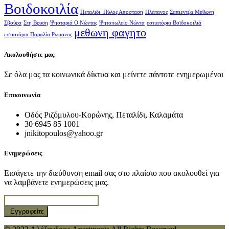
Βοιδοκοιλία
Πεταλιδι Πύλος Αποσταση
Πλάτανος
Σαπιεντζα Μεθωνη
Σβούρα
Στη Βρυση
Ψησταριά Ο Νώντας
Ψητοπωλείο Νώντα
εστιατόρια Βοϊδοκοιλιά
μεθωνη φαγητο
εστιατόρια Παραλία Ρωμανος
Ακολουθήστε μας
Σε όλα μας τα κοινωνικά δίκτυα και μείνετε πάντοτε ενημερωμένοι
Επικοινωνία
Οδός Ριζόμυλου-Κορώνης, Πεταλίδι, Καλαμάτα
30 6945 85 1001
jnikitopoulos@yahoo.gr
Ενημερώσεις
Εισάγετε την διεύθυνση email σας στο πλαίσιο που ακολουθεί για
να λαμβάνετε ενημερώσεις μας.