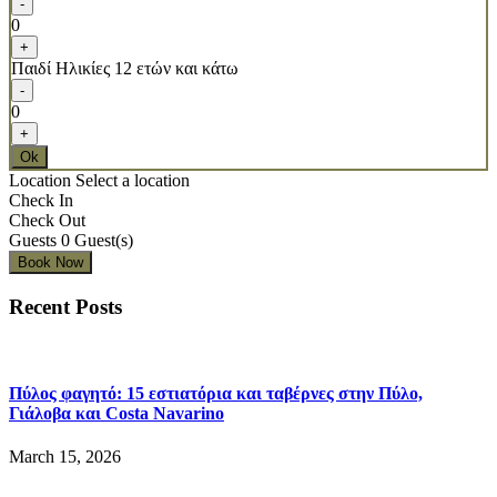
-
0
+
Παιδί
Ηλικίες 12 ετών και κάτω
-
0
+
Ok
Location
Select a location
Check In
Check Out
Guests
0
Guest(s)
Recent Posts
Πύλος φαγητό: 15 εστιατόρια και ταβέρνες στην Πύλο,
Γιάλοβα και Costa Navarino
March 15, 2026