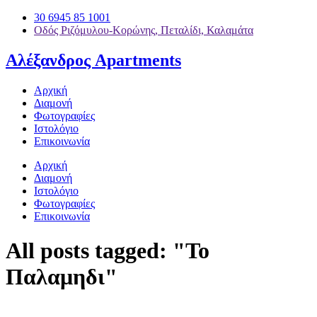
30 6945 85 1001
Οδός Ριζόμυλου-Κορώνης, Πεταλίδι, Καλαμάτα
Αλέξανδρος Apartments
Αρχική
Διαμονή
Φωτογραφίες
Ιστολόγιο
Επικοινωνία
Αρχική
Διαμονή
Ιστολόγιο
Φωτογραφίες
Επικοινωνία
All posts tagged: "Το
Παλαμηδι"