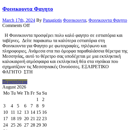
Φοινικουντα Φαγητο
March 17th, 2024
By
Panagiotis
Φοινικουντα
,
Φοινικουντα Φαγητο
Comments Off
Η Φοινικουντα προσφέρει πολυ καλό φαγητο σε εστιατόρια και
ταβέρνες. Δείτε παρακατω τα καλύτερα εστιατόρια στη
Φοινικουντα για Φαγητο με φωτογραφίες, τηλέφωνο και
πληροφοριες. Ανάμεσα στα πιο όμορφα παραθαλάσσια θέρετρα της
Μεσσηνίας, αυτό το θέρετρο σας υποδέχεται με μια εκπληκτική
καλοκαιρινή ατμόσφαιρα και εκπληκτική θέα στα νησάκια που
σχηματίζουν τις Μεσσηνιακές Οινούσσες. ΕΞΑΙΡΕΤΙΚΟ
ΦΑΓΗΤΟ ΣΤΗ
Περισσότερα
August 2026
Mo
Tu
We
Th
Fr
Sa
Su
1
2
3
4
5
6
7
8
9
10
11
12
13
14
15
16
17
18
19
20
21
22
23
24
25
26
27
28
29
30