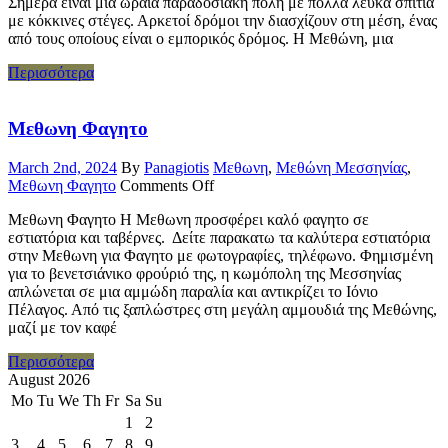
Σήμερα είναι μια ωραία παραδοσιακή πόλη με πολλά λευκά σπίτια
με κόκκινες στέγες. Αρκετοί δρόμοι την διασχίζουν στη μέση, ένας
από τους οποίους είναι ο εμπορικός δρόμος. Η Μεθώνη, μια
Περισσότερα
Μεθωνη Φαγητο
March 2nd, 2024
By
Panagiotis
Μεθωνη
,
Μεθώνη Μεσσηνίας
,
Μεθωνη Φαγητο
Comments Off
Μεθωνη Φαγητο Η Μεθωνη προσφέρει καλό φαγητο σε
εστιατόρια και ταβέρνες. Δείτε παρακατω τα καλύτερα εστιατόρια
στην Μεθωνη για Φαγητο με φωτογραφίες, τηλέφωνο. Φημισμένη
για το βενετσιάνικο φρούριό της, η κωμόπολη της Μεσσηνίας
απλώνεται σε μια αμμώδη παραλία και αντικρίζει το Ιόνιο
Πέλαγος. Από τις ξαπλώστρες στη μεγάλη αμμουδιά της Μεθώνης,
μαζί με τον καφέ
Περισσότερα
August 2026
Mo
Tu
We
Th
Fr
Sa
Su
1
2
3
4
5
6
7
8
9