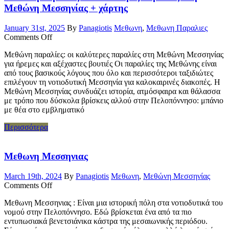
Μεθώνη Μεσσηνίας + χάρτης
January 31st, 2025
By
Panagiotis
Μεθωνη
,
Μεθωνη Παραλιες
Comments Off
Μεθώνη παραλίες: οι καλύτερες παραλίες στη Μεθώνη Μεσσηνίας
για ήρεμες και αξέχαστες βουτιές Οι παραλίες της Μεθώνης είναι
από τους βασικούς λόγους που όλο και περισσότεροι ταξιδιώτες
επιλέγουν τη νοτιοδυτική Μεσσηνία για καλοκαιρινές διακοπές. Η
Μεθώνη Μεσσηνίας συνδυάζει ιστορία, ατμόσφαιρα και θάλασσα
με τρόπο που δύσκολα βρίσκεις αλλού στην Πελοπόννησο: μπάνιο
με θέα στο εμβληματικό
Περισσότερα
Μεθωνη Μεσσηνιας
March 19th, 2024
By
Panagiotis
Μεθωνη
,
Μεθώνη Μεσσηνίας
Comments Off
Μεθωνη Μεσσηνιας : Eίναι μια ιστορική πόλη στα νοτιοδυτικά του
νομού στην Πελοπόννησο. Εδώ βρίσκεται ένα από τα πιο
εντυπωσιακά βενετσιάνικα κάστρα της μεσαιωνικής περιόδου.