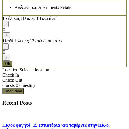
Αλέξανδρος Apartments Petalidi
Ενήλικας
Ηλικίες 13 και άνω
-
0
+
Παιδί
Ηλικίες 12 ετών και κάτω
-
0
+
Ok
Location
Select a location
Check In
Check Out
Guests
0
Guest(s)
Recent Posts
Πύλος φαγητό: 15 εστιατόρια και ταβέρνες στην Πύλο,