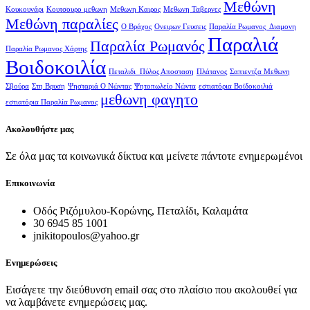
Μεθώνη
Κουκουνάρι
Κουτσουρο μεθωνη
Μεθωνη Καιρος
Μεθωνη Ταβερνες
Μεθώνη παραλίες
Ο Βράχος
Ονειρων Γευσεις
Παραλία Ρωμανος Διαμονη
Παραλιά
Παραλία Ρωμανός
Παραλία Ρωμανος Χάρτης
Βοιδοκοιλία
Πεταλιδι Πύλος Αποσταση
Πλάτανος
Σαπιεντζα Μεθωνη
Σβούρα
Στη Βρυση
Ψησταριά Ο Νώντας
Ψητοπωλείο Νώντα
εστιατόρια Βοϊδοκοιλιά
μεθωνη φαγητο
εστιατόρια Παραλία Ρωμανος
Ακολουθήστε μας
Σε όλα μας τα κοινωνικά δίκτυα και μείνετε πάντοτε ενημερωμένοι
Επικοινωνία
Οδός Ριζόμυλου-Κορώνης, Πεταλίδι, Καλαμάτα
30 6945 85 1001
jnikitopoulos@yahoo.gr
Ενημερώσεις
Εισάγετε την διεύθυνση email σας στο πλαίσιο που ακολουθεί για
να λαμβάνετε ενημερώσεις μας.